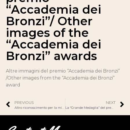
“Accademia dei
Bronzi”/ Other
images of the
“Accademia dei
Bronzi” awards
Altre immagini del premio “Accademia dei Bronzi”
/Other images from the “Accademia dei Bronzi”
award
PREVIOUS
NEXT
Altro riconoscimento per la mia poesia “Missili”, in Calabria
La “Grande Medaglia” del premio “Accademia dei Bronzi” / The Accademia dei Bronzi “Great Medal”