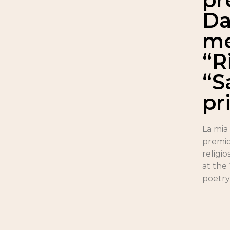
Da
me
“R
“S
pr
La mia
premio
religi
at the 
poetry