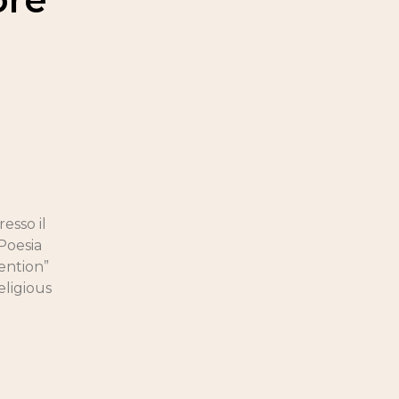
esso il
“Poesia
ention”
eligious