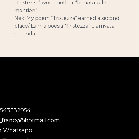
“Tristezza” won another “honourable
mention”
Next
My poem “Tristezza” earned a second
place/ La mia poesia “Tristezza” è arrivata
seconda
-543332954
_francy@hotmail.com
on Whatsapp