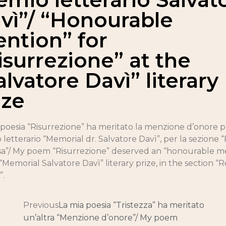
vì”/ “Honourable
ntion” for
isurrezione” at the
alvatore Davì” literary
ize
 poesia “Risurrezione” ha meritato la menzione d’onore pr
 letterario “Memorial dr. Salvatore Davì”, per la sezione 
osa”/ My poem “Risurrezione” deserved an “honourable m
“Memorial Salvatore Davì” literary prize, in the section “R
”.
Previous
La mia poesia “Tristezza” ha meritato
un’altra “Menzione d’onore”/ My poem