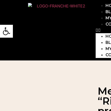
H
B
M
C
Open toolbar
H
B
M
C
Me
“R
pr