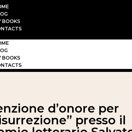
OME
LOG
Y BOOKS
ONTACTS
OME
LOG
Y BOOKS
ONTACTS
nzione d’onore per
isurrezione” presso il
emio letterario Salvat