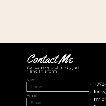
Contact Me
You can contact me by just
filling this form
Name
+972
lucky
Email
I'm 